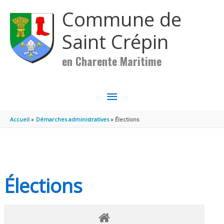
Aller au contenu
Aller au pied de page
Commune de
Saint Crépin
en Charente Maritime
MENU
PRINCIPAL
Accueil
Démarches administratives
Élections
Élections