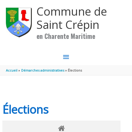
Aller au contenu
Aller au pied de page
Commune de
Saint Crépin
en Charente Maritime
MENU
PRINCIPAL
Accueil
Démarches administratives
Élections
Élections