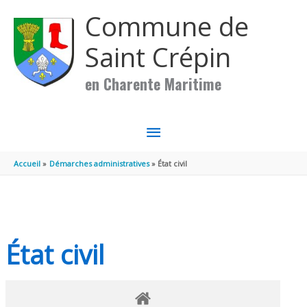
Aller au contenu
Aller au pied de page
Commune de
Saint Crépin
en Charente Maritime
MENU
PRINCIPAL
Accueil
Démarches administratives
État civil
État civil