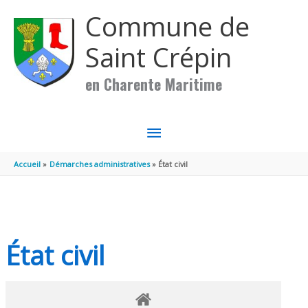
Aller au contenu
Aller au pied de page
Commune de
Saint Crépin
en Charente Maritime
MENU
PRINCIPAL
Accueil
Démarches administratives
État civil
État civil