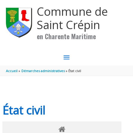
Aller au contenu
Aller au pied de page
Commune de
Saint Crépin
en Charente Maritime
MENU
PRINCIPAL
Accueil
Démarches administratives
État civil
État civil