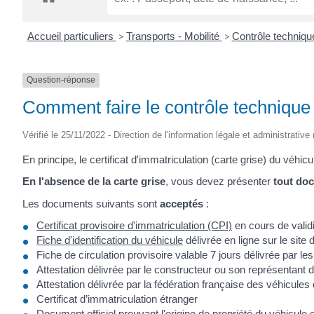
CRÉPIN
Accueil particuliers
>
Transports - Mobilité
>
Contrôle techniq
Question-réponse
Comment faire le contrôle technique 
Vérifié le 25/11/2022 - Direction de l'information légale et administrative
En principe, le certificat d'immatriculation (carte grise) du véhic
En l'absence de la carte grise
, vous devez présenter
tout doc
Les documents suivants sont
acceptés
:
Certificat provisoire d'immatriculation (CPI)
en cours de validi
Fiche d'identification du véhicule
délivrée en ligne sur le site d
Fiche de circulation provisoire valable 7 jours délivrée par le
Attestation délivrée par le constructeur ou son représentant 
Attestation délivrée par la fédération française des véhicul
Certificat d’immatriculation étranger
Document officiel prouvant l'origine de propriété du véhicule e