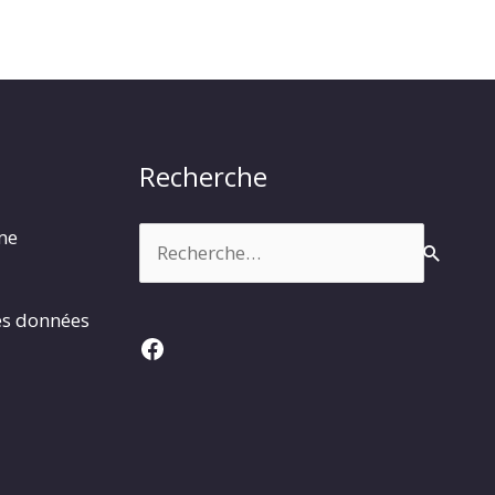
Recherche
Rechercher :
rme
es données
Facebook