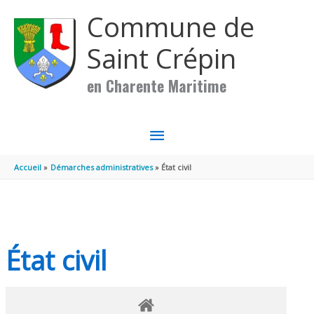
Aller au contenu
Aller au pied de page
Commune de
Saint Crépin
en Charente Maritime
MENU
PRINCIPAL
Accueil
Démarches administratives
État civil
État civil