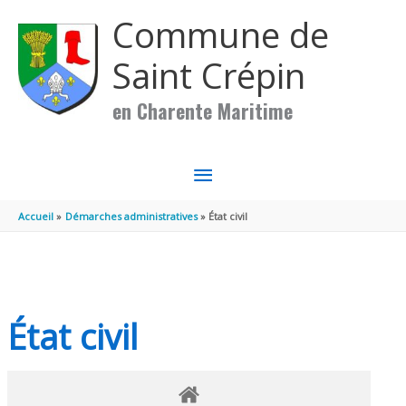
Aller au contenu
Aller au pied de page
Commune de
Saint Crépin
en Charente Maritime
MENU
PRINCIPAL
Accueil
Démarches administratives
État civil
État civil