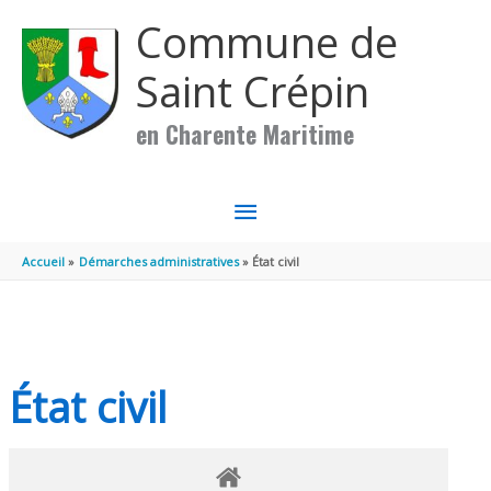
Aller au contenu
Aller au pied de page
Commune de
Saint Crépin
en Charente Maritime
MENU
PRINCIPAL
Accueil
Démarches administratives
État civil
État civil