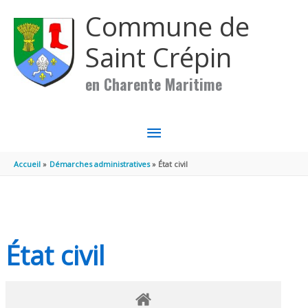
Aller au contenu
Aller au pied de page
Commune de
Saint Crépin
en Charente Maritime
MENU
PRINCIPAL
Accueil
Démarches administratives
État civil
État civil