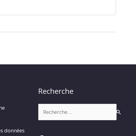
Recherche
Rechercher :
rme
es données