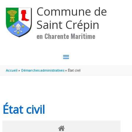
Aller au contenu
Aller au pied de page
Commune de
Saint Crépin
en Charente Maritime
MENU
PRINCIPAL
Accueil
Démarches administratives
État civil
État civil