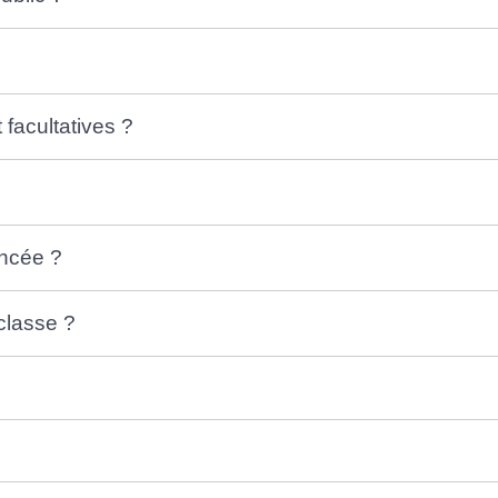
 facultatives ?
ancée ?
classe ?