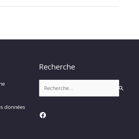
Recherche
Rechercher :
rme
es données
Facebook