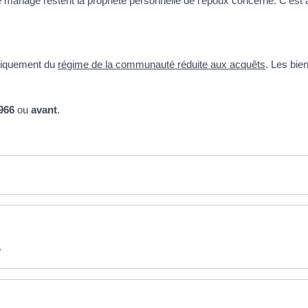
ariage restent la propriété personnelle de l'époux concerné. C'est 
atiquement du
régime de la communauté réduite aux acquêts
. Les bie
1966
ou
avant
.
?