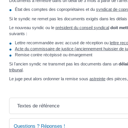
Documents à remettre dans un délai de 3 mois à partir de l'arrêt
État des comptes des copropriétaires et du
syndicat de copro
Si le syndic ne remet pas les documents exigés dans les délais
Le nouveau syndic ou le
président du conseil syndical
doit met
suivants :
Lettre recommandée avec accusé de réception ou
lettre re
Acte du commissaire de justice (anciennement huissier de jus
Remise contre récépissé ou émargement
Si l'ancien syndic ne transmet pas les documents dans un
déla
tribunal
.
Le juge peut alors ordonner la remise sous
astreinte
des pièces,
Textes de référence
Questions ? Réponses !