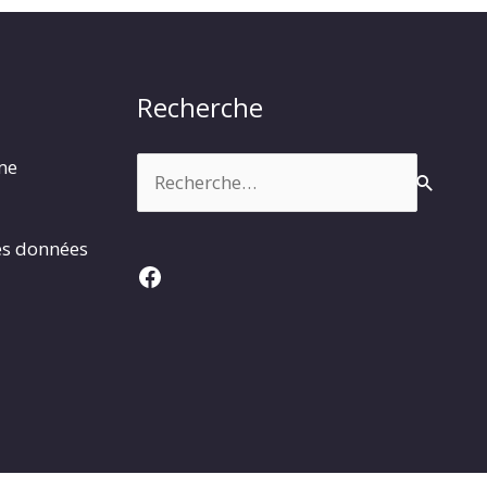
Recherche
Rechercher :
rme
es données
Facebook