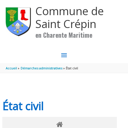
Aller au contenu
Aller au pied de page
Commune de
Saint Crépin
en Charente Maritime
MENU
PRINCIPAL
Accueil
Démarches administratives
État civil
État civil