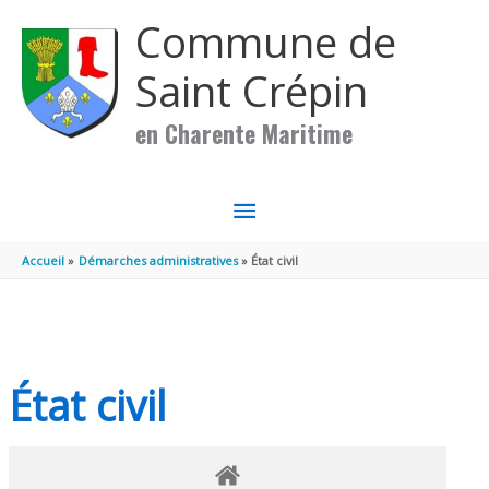
Aller au contenu
Aller au pied de page
Commune de
Saint Crépin
en Charente Maritime
MENU
PRINCIPAL
Accueil
Démarches administratives
État civil
État civil