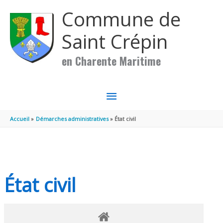
Aller au contenu
Aller au pied de page
Commune de
Saint Crépin
en Charente Maritime
MENU
PRINCIPAL
Accueil
Démarches administratives
État civil
État civil