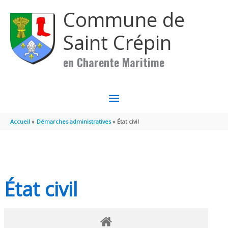
Aller au contenu
Aller au pied de page
Commune de
Saint Crépin
en Charente Maritime
MENU
PRINCIPAL
Accueil
Démarches administratives
État civil
État civil