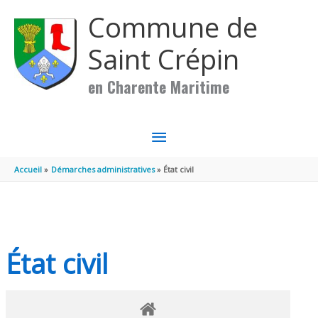
Aller au contenu
Aller au pied de page
Commune de
Saint Crépin
en Charente Maritime
MENU
PRINCIPAL
Accueil
Démarches administratives
État civil
État civil