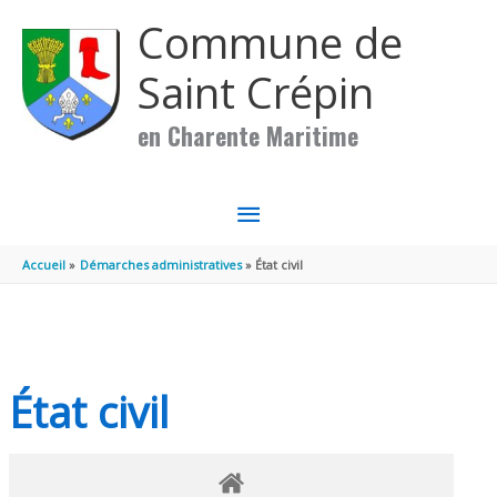
Aller au contenu
Aller au pied de page
Commune de
Saint Crépin
en Charente Maritime
MENU
PRINCIPAL
Accueil
Démarches administratives
État civil
État civil