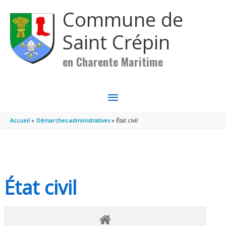
Aller au contenu
Aller au pied de page
Commune de
Saint Crépin
en Charente Maritime
MENU
PRINCIPAL
Accueil
Démarches administratives
État civil
État civil