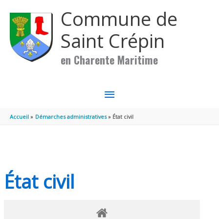
Aller au contenu
Aller au pied de page
Commune de
Saint Crépin
en Charente Maritime
MENU
PRINCIPAL
Accueil
Démarches administratives
État civil
État civil