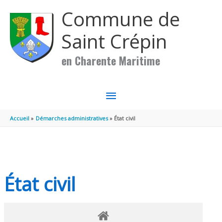
Aller au contenu
Aller au pied de page
Commune de
Saint Crépin
en Charente Maritime
MENU
PRINCIPAL
Accueil
Démarches administratives
État civil
État civil