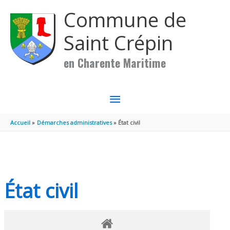
Aller au contenu
Aller au pied de page
Commune de
Saint Crépin
en Charente Maritime
MENU
PRINCIPAL
Accueil
Démarches administratives
État civil
État civil