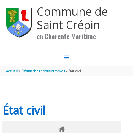
Aller au contenu
Aller au pied de page
Commune de
Saint Crépin
en Charente Maritime
MENU
PRINCIPAL
Accueil
Démarches administratives
État civil
État civil