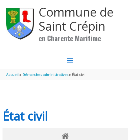
Aller au contenu
Aller au pied de page
Commune de
Saint Crépin
en Charente Maritime
MENU
PRINCIPAL
Accueil
Démarches administratives
État civil
État civil