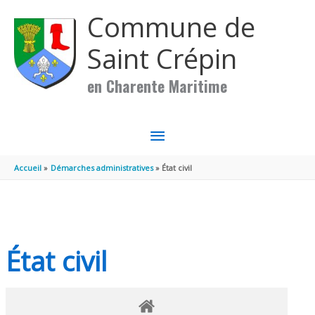
Aller au contenu
Aller au pied de page
Commune de
Saint Crépin
en Charente Maritime
MENU
PRINCIPAL
Accueil
Démarches administratives
État civil
État civil