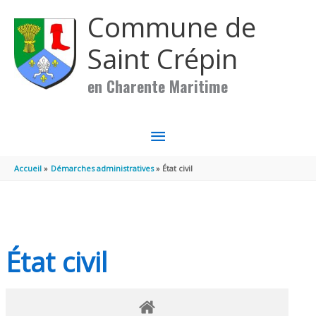
Aller au contenu
Aller au pied de page
Commune de
Saint Crépin
en Charente Maritime
MENU
PRINCIPAL
Accueil
Démarches administratives
État civil
État civil