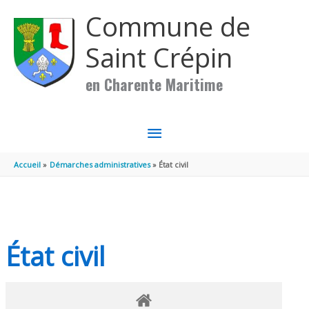
Aller au contenu
Aller au pied de page
Commune de
Saint Crépin
en Charente Maritime
MENU
PRINCIPAL
Accueil
Démarches administratives
État civil
État civil