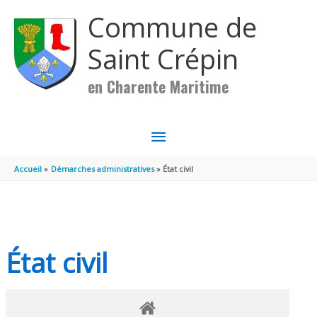
Aller au contenu
Aller au pied de page
Commune de
Saint Crépin
en Charente Maritime
MENU
PRINCIPAL
Accueil
Démarches administratives
État civil
État civil