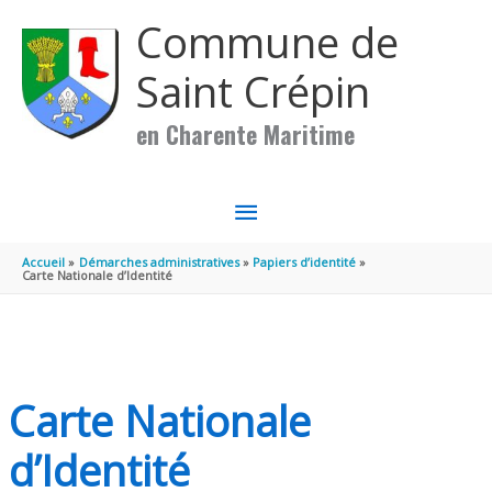
Aller au contenu
Aller au pied de page
Commune de
Saint Crépin
en Charente Maritime
MENU
PRINCIPAL
Accueil
Démarches administratives
Papiers d’identité
Carte Nationale d’Identité
Carte Nationale
d’Identité