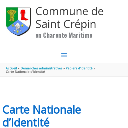
Aller au contenu
Aller au pied de page
Commune de
Saint Crépin
en Charente Maritime
MENU
PRINCIPAL
Accueil
Démarches administratives
Papiers d’identité
Carte Nationale d’Identité
Carte Nationale
d’Identité