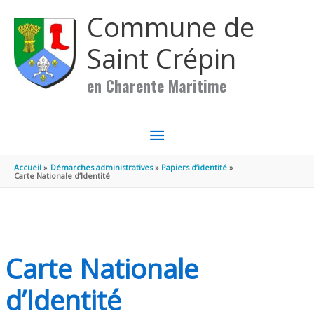
Aller au contenu
Aller au pied de page
Commune de
Saint Crépin
en Charente Maritime
MENU
PRINCIPAL
Accueil
Démarches administratives
Papiers d’identité
Carte Nationale d’Identité
Carte Nationale
d’Identité