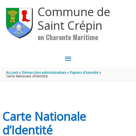
Aller au contenu
Aller au pied de page
Commune de
Saint Crépin
en Charente Maritime
MENU
PRINCIPAL
Accueil
Démarches administratives
Papiers d’identité
Carte Nationale d’Identité
Carte Nationale
d’Identité