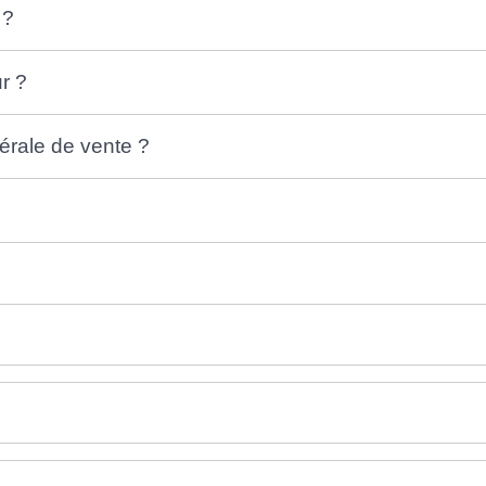
 ?
r ?
térale de vente ?