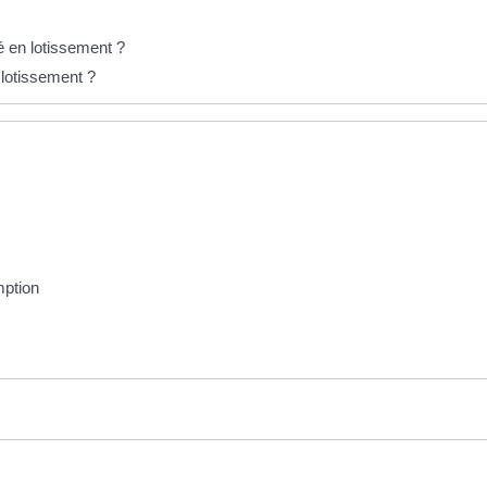
ué en lotissement ?
n lotissement ?
mption