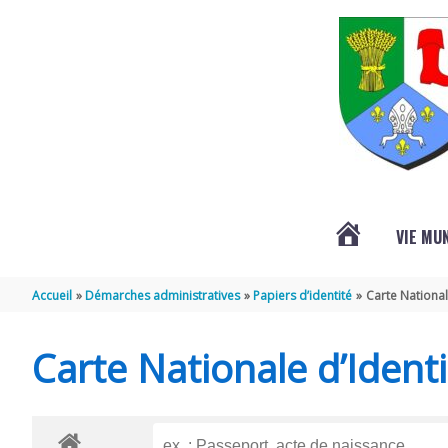
Aller au contenu
Aller au pied de page
VIE MU
L’ACTUALITÉ
Accueil
Démarches administratives
Papiers d’identité
Carte National
DE
Carte Nationale d’Identi
SAINT-