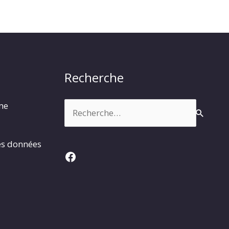
Recherche
Rechercher :
rme
es données
Facebook