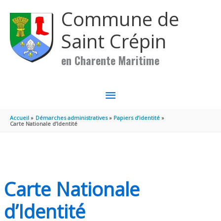
Aller au contenu
Aller au pied de page
Commune de
Saint Crépin
en Charente Maritime
MENU
PRINCIPAL
Accueil
Démarches administratives
Papiers d’identité
Carte Nationale d’Identité
Carte Nationale
d’Identité