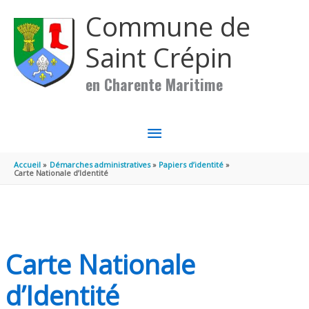
Aller au contenu
Aller au pied de page
Commune de
Saint Crépin
en Charente Maritime
MENU
PRINCIPAL
Accueil
Démarches administratives
Papiers d’identité
Carte Nationale d’Identité
Carte Nationale
d’Identité