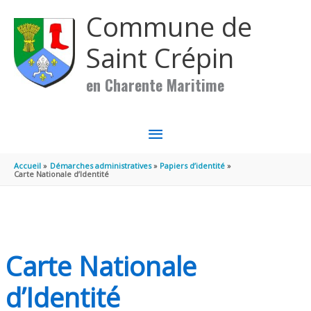
Aller au contenu
Aller au pied de page
Commune de
Saint Crépin
en Charente Maritime
MENU
PRINCIPAL
Accueil
Démarches administratives
Papiers d’identité
Carte Nationale d’Identité
Carte Nationale
d’Identité