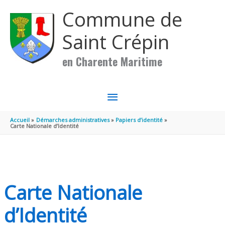
Aller au contenu
Aller au pied de page
Commune de
Saint Crépin
en Charente Maritime
MENU
PRINCIPAL
Accueil
Démarches administratives
Papiers d’identité
Carte Nationale d’Identité
Carte Nationale
d’Identité