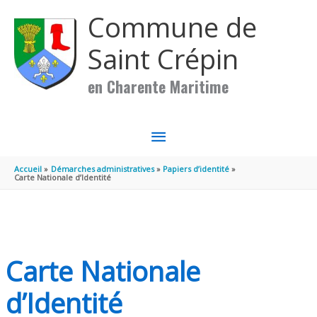
Aller au contenu
Aller au pied de page
Commune de
Saint Crépin
en Charente Maritime
MENU
PRINCIPAL
Accueil
Démarches administratives
Papiers d’identité
Carte Nationale d’Identité
Carte Nationale
d’Identité