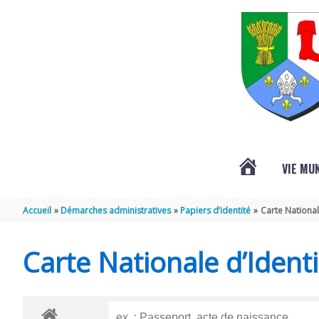
Aller au contenu
Aller au pied de page
VIE MU
L’ACTUALITÉ
Accueil
Démarches administratives
Papiers d’identité
Carte National
DE
Carte Nationale d’Identi
SAINT-