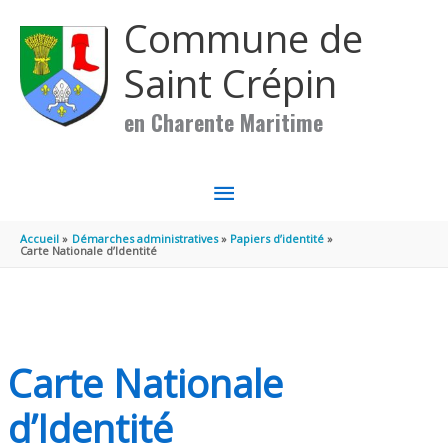
Aller au contenu
Aller au pied de page
Commune de
Saint Crépin
en Charente Maritime
MENU
PRINCIPAL
Accueil
Démarches administratives
Papiers d’identité
Carte Nationale d’Identité
Carte Nationale
d’Identité