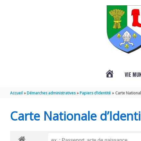
Aller au contenu
Aller au pied de page
VIE MU
L’ACTUALITÉ
Accueil
Démarches administratives
Papiers d’identité
Carte National
DE
Carte Nationale d’Identi
SAINT-