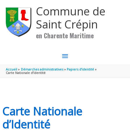
Aller au contenu
Aller au pied de page
Commune de
Saint Crépin
en Charente Maritime
MENU
PRINCIPAL
Accueil
Démarches administratives
Papiers d’identité
Carte Nationale d’Identité
Carte Nationale
d’Identité