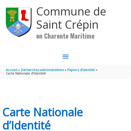
Aller au contenu
Aller au pied de page
Commune de
Saint Crépin
en Charente Maritime
MENU
PRINCIPAL
Accueil
Démarches administratives
Papiers d’identité
Carte Nationale d’Identité
Carte Nationale
d’Identité