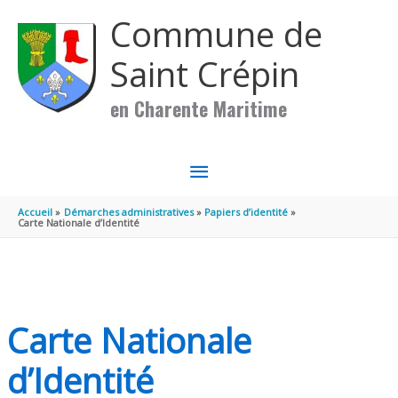
Aller au contenu
Aller au pied de page
Commune de
Saint Crépin
en Charente Maritime
MENU
PRINCIPAL
Accueil
Démarches administratives
Papiers d’identité
Carte Nationale d’Identité
Carte Nationale
d’Identité