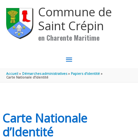
Aller au contenu
Aller au pied de page
Commune de
Saint Crépin
en Charente Maritime
MENU
PRINCIPAL
Accueil
Démarches administratives
Papiers d’identité
Carte Nationale d’Identité
Carte Nationale
d’Identité