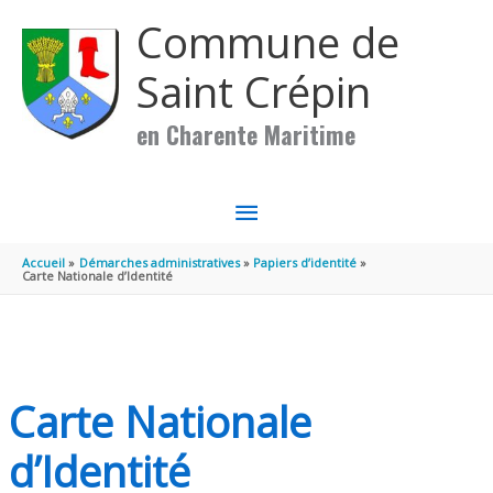
Aller au contenu
Aller au pied de page
Commune de
Saint Crépin
en Charente Maritime
MENU
PRINCIPAL
Accueil
Démarches administratives
Papiers d’identité
Carte Nationale d’Identité
Carte Nationale
d’Identité