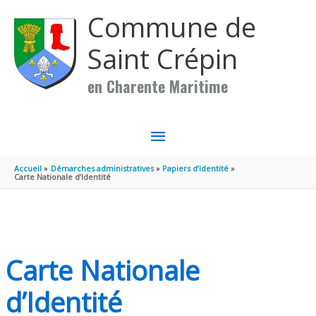
Aller au contenu
Aller au pied de page
Commune de
Saint Crépin
en Charente Maritime
MENU
PRINCIPAL
Accueil
Démarches administratives
Papiers d’identité
Carte Nationale d’Identité
Carte Nationale
d’Identité